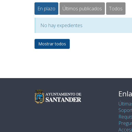
En plazo
Últimos publicados
Todos
No hay expedientes
Mostrar todos
Enla
Última
Soport
Requis
Pregu
Accesi