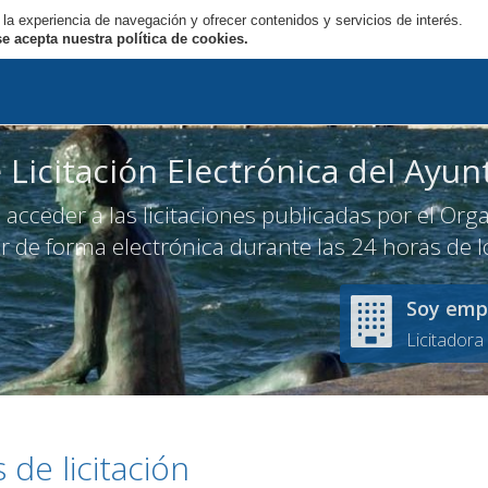
 la experiencia de navegación y ofrecer contenidos y servicios de interés.
Inicio
Org
 acepta nuestra política de cookies.
 Licitación Electrónica
del
Ayun
acceder a las licitaciones publicadas por el Or
ar de forma electrónica durante las 24 horas de l
Soy emp
Licitador
 de licitación