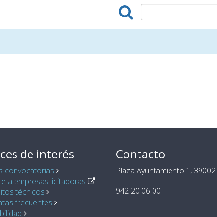
ces de interés
Contacto
s convocatorias
Plaza Ayuntamiento 1, 39002 
e a empresas licitadoras
942 20 06 00
itos técnicos
ntas frecuentes
bilidad