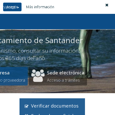
anismos
Acepto
Licitación
Más información
Soporte
Acceso privado
tamiento de Santander
ganismo, consultar su información,
os 365 días del año.
resa
Sede electrónica
a o proveedora
Acceso a trámites
Verificar documentos