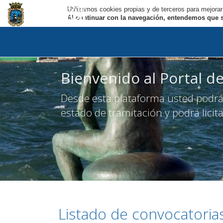
Utilizamos cookies propias y de terceros para mejorar
Al continuar con la navegación, entendemos que se
Bienvenido al Portal de
Desde esta plataforma usted podrá 
estado de tramitación y podrá licit
Listado de convocatorias