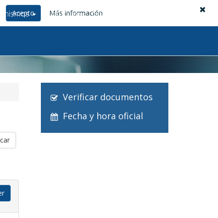
anismos
Acepto
Licitación
Más información
Soporte
Acceso privado
Verificar documentos
Fecha y hora oficial
er