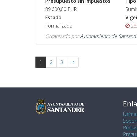
Presupuesto sin impuestos
Tipo
89.600,00
EUR
Sumin
Estado
Vige
Formalizado
28
Organizado por
Ayuntamiento de Santand
1
2
3
⇨
Enla
Última
Soport
Requis
Pregu