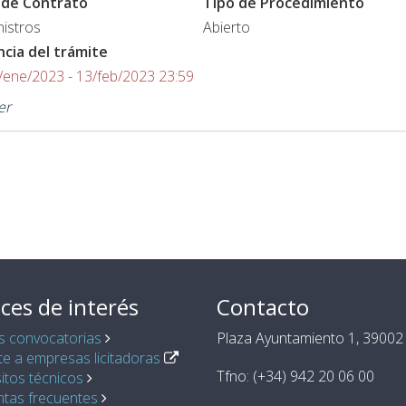
 de Contrato
Tipo de Procedimiento
istros
Abierto
ncia del trámite
/ene/2023 - 13/feb/2023 23:59
er
ces de interés
Contacto
s convocatorias
Plaza Ayuntamiento 1, 39002 
e a empresas licitadoras
Tfno: (+34) 942 20 06 00
itos técnicos
ntas frecuentes